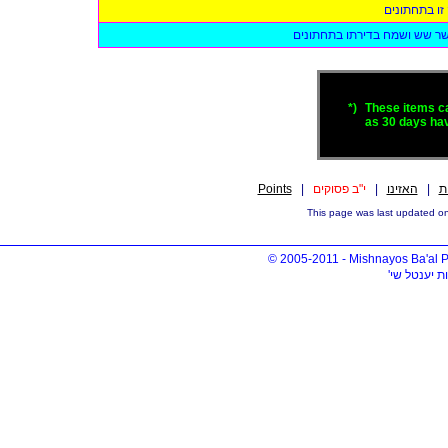
 זו בתחתונים
שר שש ושמח בדירתו בתחתונים
*)
These items ca
as 30 days hav
ת
|
האזינו
|
י"ב פסוקים
|
Points
© 2005-2011 - Mishnayos Ba'al 
ת יענטל שי'