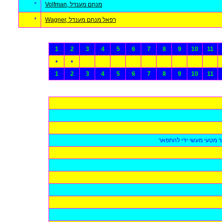
Volfman, מנחם מענדל
*
Wagner, רפאל מנחם מענדל
*
1
2
3
4
5
6
7
8
9
10
11
•
•
1
2
3
4
5
6
7
8
9
10
11
ר מטעי מעשי ידי להתפאר