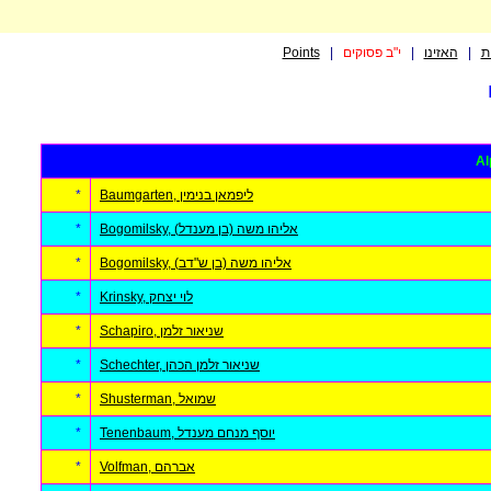
ת
|
האזינו
|
י"ב פסוקים
|
Points
Al
Baumgarten, ליפמאן בנימין
*
Bogomilsky, (אליהו משה (בן מענדל
*
Bogomilsky, (אליהו משה (בן ש"דב
*
Krinsky, לוי יצחק
*
Schapiro, שניאור זלמן
*
Schechter, שניאור זלמן הכהן
*
Shusterman, שמואל
*
Tenenbaum, יוסף מנחם מענדל
*
Volfman, אברהם
*